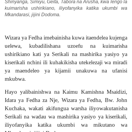
Shinyanga, Simiyu, Geita, Tabora na Arusha, kwa lengo la
kuimarisha ushirikiano, iliyofanyika katika ukumbi wa
Mkandarasi, jijini Dodoma.
Wizara ya Fedha imebainisha kuwa itaendelea kujenga
uelewa, kubadilishana uzoefu na kuimarisha
ushirikiano kati ya Serikali na mashirika yasiyo ya
kiserikali nchini ili kuhakikisha utekelezaji wa miradi
ya maendeleo ya kijamii unakuwa na ufanisi
mkubwa.
Hayo yalibainishwa na Kaimu Kamishna Msaidizi,
Idara ya Fedha za Nje, Wizara ya Fedha, Bw. John
Kuchaka, wakati akifungua warsha iliyowakutanisha
Serikali na wadau wa mashirika yasiyo ya kiserikali,
iliyofanyika katika ukumbi wa mikutano wa