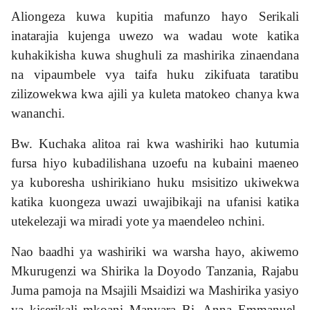
Aliongeza kuwa kupitia mafunzo hayo Serikali
inatarajia kujenga uwezo wa wadau wote katika
kuhakikisha kuwa shughuli za mashirika zinaendana
na vipaumbele vya taifa huku zikifuata taratibu
zilizowekwa kwa ajili ya kuleta matokeo chanya kwa
wananchi.
Bw. Kuchaka alitoa rai kwa washiriki hao kutumia
fursa hiyo kubadilishana uzoefu na kubaini maeneo
ya kuboresha ushirikiano huku msisitizo ukiwekwa
katika kuongeza uwazi uwajibikaji na ufanisi katika
utekelezaji wa miradi yote ya maendeleo nchini.
Nao baadhi ya washiriki wa warsha hayo, akiwemo
Mkurugenzi wa Shirika la Doyodo Tanzania, Rajabu
Juma pamoja na Msajili Msaidizi wa Mashirika yasiyo
ya kiserikali mkoani Manyara Bi. Anna Emmanuel,