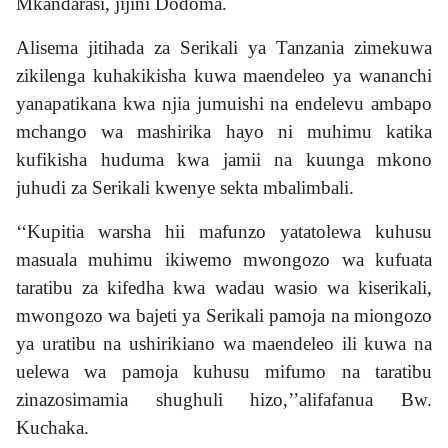
Mkandarasi, jijini Dodoma.
Alisema jitihada za Serikali ya Tanzania zimekuwa
zikilenga kuhakikisha kuwa maendeleo ya wananchi
yanapatikana kwa njia jumuishi na endelevu ambapo
mchango wa mashirika hayo ni muhimu katika
kufikisha huduma kwa jamii na kuunga mkono
juhudi za Serikali kwenye sekta mbalimbali.
‘‘Kupitia warsha hii mafunzo yatatolewa kuhusu
masuala muhimu ikiwemo mwongozo wa kufuata
taratibu za kifedha kwa wadau wasio wa kiserikali,
mwongozo wa bajeti ya Serikali pamoja na miongozo
ya uratibu na ushirikiano wa maendeleo ili kuwa na
uelewa wa pamoja kuhusu mifumo na taratibu
zinazosimamia shughuli hizo,’’alifafanua Bw.
Kuchaka.