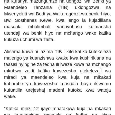
na kufanya mazungumzo na uongozi wa Benki ya
Maendeleo Tanzania (TIB) ukiongozwa na
Mwenyekiti wa Bodi ya Wakurugenzi wa benki hiyo,
Bw. Sosthenes Kewe, kwa lengo la kujadiliana
masuala mbalimbali yanayohusu kuimarisha
utendaji wa benki hiyo na mchango wake katika
kukuza uchumi wa Taifa.
Alisema kuwa ni lazima TIB ijikite katika kutekeleza
malengo ya kuanzishwa kwake kwa kushirikiana na
taasisi nyingine za fedha ili iweze kuwa na mchango
mkubwa zaidi katika kuwezesha utekelezaji wa
miradi ya maendeleo kwa kuja na mikakati
kabambe ya kuwezesha masuala hayo ikiwemo
kufuatilia urejeshaj madeni kutoka kwa wateja
wake.
“Katika miezi 12 ijayo mnatakiwa kuja na mkakati