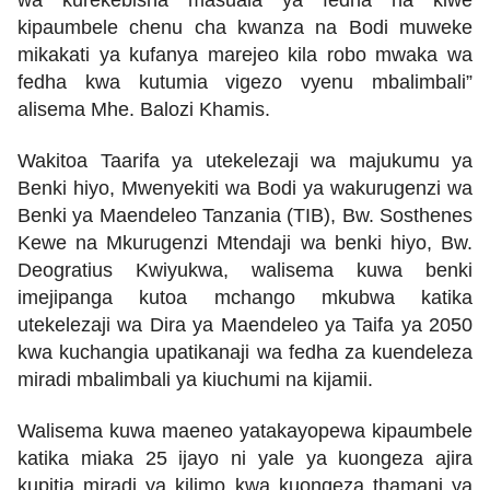
wa kurekebisha masuala ya fedha na kiwe
kipaumbele chenu cha kwanza na Bodi muweke
mikakati ya kufanya marejeo kila robo mwaka wa
fedha kwa kutumia vigezo vyenu mbalimbali”
alisema Mhe. Balozi Khamis.
Wakitoa Taarifa ya utekelezaji wa majukumu ya
Benki hiyo, Mwenyekiti wa Bodi ya wakurugenzi wa
Benki ya Maendeleo Tanzania (TIB), Bw. Sosthenes
Kewe na Mkurugenzi Mtendaji wa benki hiyo, Bw.
Deogratius Kwiyukwa, walisema kuwa benki
imejipanga kutoa mchango mkubwa katika
utekelezaji wa Dira ya Maendeleo ya Taifa ya 2050
kwa kuchangia upatikanaji wa fedha za kuendeleza
miradi mbalimbali ya kiuchumi na kijamii.
Walisema kuwa maeneo yatakayopewa kipaumbele
katika miaka 25 ijayo ni yale ya kuongeza ajira
kupitia miradi ya kilimo kwa kuongeza thamani ya