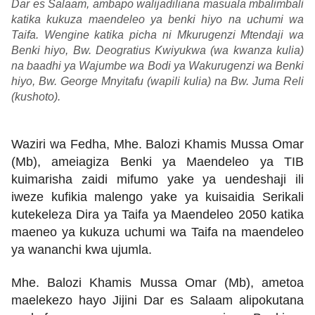
Dar es Salaam, ambapo walijadiliana masuala mbalimbali
katika kukuza maendeleo ya benki hiyo na uchumi wa
Taifa. Wengine katika picha ni Mkurugenzi Mtendaji wa
Benki hiyo, Bw. Deogratius Kwiyukwa (wa kwanza kulia)
na baadhi ya Wajumbe wa Bodi ya Wakurugenzi wa Benki
hiyo, Bw. George Mnyitafu (wapili kulia) na Bw. Juma Reli
(kushoto).
Waziri wa Fedha, Mhe. Balozi Khamis Mussa Omar
(Mb), ameiagiza Benki ya Maendeleo ya TIB
kuimarisha zaidi mifumo yake ya uendeshaji ili
iweze kufikia malengo yake ya kuisaidia Serikali
kutekeleza Dira ya Taifa ya Maendeleo 2050 katika
maeneo ya kukuza uchumi wa Taifa na maendeleo
ya wananchi kwa ujumla.
Mhe. Balozi Khamis Mussa Omar (Mb), ametoa
maelekezo hayo Jijini Dar es Salaam alipokutana