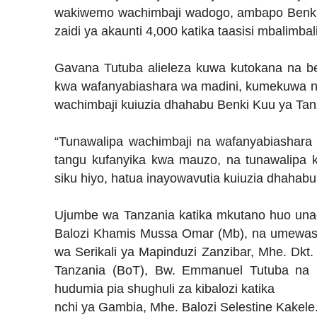
wakiwemo wachimbaji wadogo, ambapo Benk
zaidi ya akaunti 4,000 katika taasisi mbalimba
Gavana Tutuba alieleza kuwa kutokana na be
kwa wafanyabiashara wa madini, kumekuwa n
wachimbaji kuiuzia dhahabu Benki Kuu ya Tan
“Tunawalipa wachimbaji na wafanyabiashara
tangu kufanyika kwa mauzo, na tunawalipa 
siku hiyo, hatua inayowavutia kuiuzia dhahab
Ujumbe wa Tanzania katika mkutano huo un
Balozi Khamis Mussa Omar (Mb), na umewash
wa Serikali ya Mapinduzi Zanzibar, Mhe. Dkt
Tanzania (BoT), Bw. Emmanuel Tutuba na B
hudumia pia shughuli za kibalozi katika
nchi ya Gambia, Mhe. Balozi Selestine Kakele