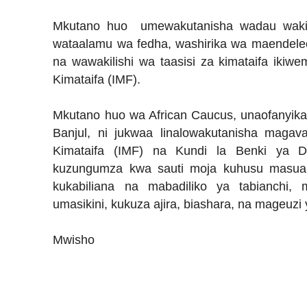
Mkutano huo umewakutanisha wadau wakiw
wataalamu wa fedha, washirika wa maendeleo,
na wawakilishi wa taasisi za kimataifa ikiw
Kimataifa (IMF).
Mkutano huo wa African Caucus, unaofanyika k
Banjul, ni jukwaa linalowakutanisha magava
Kimataifa (IMF) na Kundi la Benki ya Du
kuzungumza kwa sauti moja kuhusu masua
kukabiliana na mabadiliko ya tabianchi
umasikini, kukuza ajira, biashara, na mageuzi
Mwisho