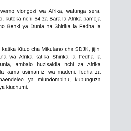
emo viongozi wa Afrika, watunga sera,
 kutoka nchi 54 za Bara la Afrika pamoja
emo Benki ya Dunia na Shirika la Fedha la
atika Kituo cha Mikutano cha SDJK, jijini
na wa Afrika katika Shirika la Fedha la
nia, ambalo huzisaidia nchi za Afrika
la kama usimamizi wa madeni, fedha za
, maendeleo ya miundombinu, kupunguza
 ya kiuchumi.