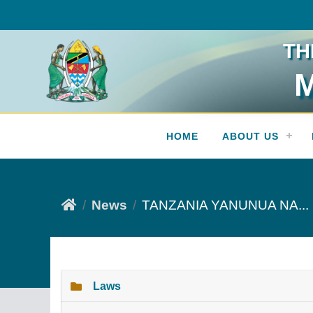
TH
M
Press Release
HOME
ABOUT US
News
TANZANIA YANUNUA NA...
Laws