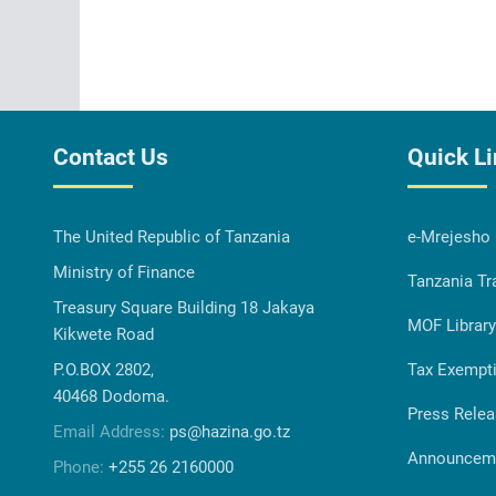
Contact Us
Quick L
The United Republic of Tanzania
e-Mrejesho
Ministry of Finance
Tanzania Tr
Treasury Square Building 18 Jakaya
MOF Library
Kikwete Road
P.O.BOX 2802,
Tax Exempt
40468 Dodoma.
Press Rele
Email Address:
ps@hazina.go.tz
Announcem
Phone:
+255 26 2160000