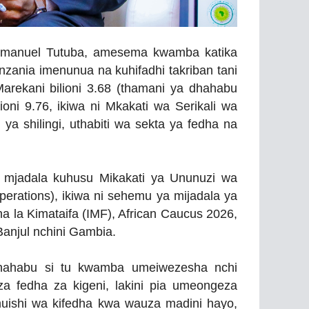
mmanuel Tutuba, amesema kwamba katika
anzania imenunua na kuhifadhi takriban tani
rekani bilioni 3.68 (thamani ya dhahabu
lioni 9.76, ikiwa ni Mkakati wa Serikali wa
ya shilingi, uthabiti wa sekta ya fedha na
i mjadala kuhusu Mikakati ya Ununuzi wa
rations), ikiwa ni sehemu ya mijadala ya
a la Kimataifa (IMF), African Caucus 2026,
Banjul nchini Gambia.
ahabu si tu kwamba umeiwezesha nchi
a fedha za kigeni, lakini pia umeongeza
muishi wa kifedha kwa wauza madini hayo,