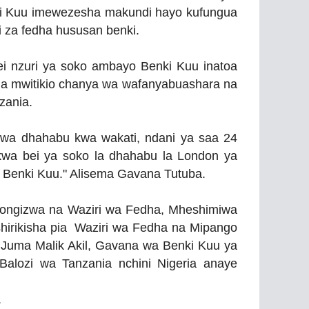
i Kuu imewezesha makundi hayo kufungua
li za fedha hususan benki.
i nzuri ya soko ambayo Benki Kuu inatoa
a mwitikio chanya wa wafanyabuashara na
zania.
 wa dhahabu kwa wakati, ndani ya saa 24
kwa bei ya soko la dhahabu la London ya
u Benki Kuu." Alisema Gavana Tutuba.
aongizwa na Waziri wa Fedha, Mheshimiwa
irikisha pia Waziri wa Fedha na Mipango
. Juma Malik Akil, Gavana wa Benki Kuu ya
alozi wa Tanzania nchini Nigeria anaye
.