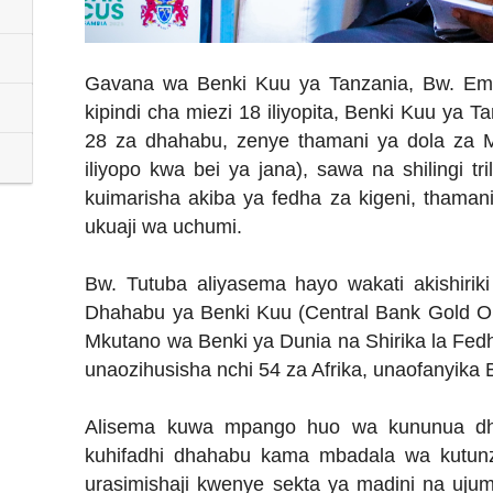
Gavana wa Benki Kuu ya Tanzania, Bw. E
kipindi cha miezi 18 iliyopita, Benki Kuu ya T
28 za dhahabu, zenye thamani ya dola za Ma
iliyopo kwa bei ya jana), sawa na shilingi tri
kuimarisha akiba ya fedha za kigeni, thamani 
ukuaji wa uchumi.
Bw. Tutuba aliyasema hayo wakati akishirik
Dhahabu ya Benki Kuu (Central Bank Gold Ope
Mkutano wa Benki ya Dunia na Shirika la Fedh
unaozihusisha nchi 54 za Afrika, unaofanyika 
Alisema kuwa mpango huo wa kununua dh
kuhifadhi dhahabu kama mbadala wa kutunz
urasimishaji kwenye sekta ya madini na uju