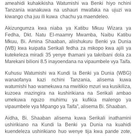
ameahidi kuhakikisha Watumishi wa Benki hiyo nchini
Tanzania wanakuwa na ushauri mwafaka na ujuzi wa
kiwango cha juu ili kuwa chachu ya maendeleo.
Akizungumza kwa niaba ya Katibu Mkuu Wizara ya
Fedha, Dkt. Natu El-maamry Mwamba, Naibu Katibu
Mkuu, Bi. Amina Shaaban, aliishukuru Benki ya Dunia
(WB) kwa kuipatia Serikali fedha za mikopo kwa ajili ya
kutekeleza miradi 35 yenye thamani ya takribani dola za
Marekani bilioni 8.5 inayoendana na vipaumbele vya Taifa.
Kuhusu Watumishi wa Kundi la Benki ya Dunia (WBG)
wanaofanya kazi nchini Tanzania, alisema kuwa
watumishi hao wamekuwa na mwitikio mzuri wa kusikiliza,
kuzoea mazingira na kushirikiana na Serikali ambao
umekuwa nguzo muhimu ya kufikia malengo ya
vipaumbele vya Mipango ya Taifa”, alisema Bi. Shaaban.
Aidha, Bi. Shaaban alisema kuwa Serikali inathamini
ushirikiano na Kundi la Benki ya Dunia na kuahidi
kuendeleza ushirikiano huo wenye tija kwa pande zote,