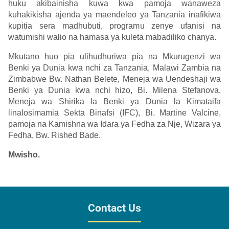
huku akibainisha kuwa kwa pamoja wanaweza
kuhakikisha ajenda ya maendeleo ya Tanzania inafikiwa
kupitia sera madhubuti, programu zenye ufanisi na
watumishi walio na hamasa ya kuleta mabadiliko chanya.
Mkutano huo pia ulihudhuriwa pia na Mkurugenzi wa
Benki ya Dunia kwa nchi za Tanzania, Malawi Zambia na
Zimbabwe Bw. Nathan Belete, Meneja wa Uendeshaji wa
Benki ya Dunia kwa nchi hizo, Bi. Milena Stefanova,
Meneja wa Shirika la Benki ya Dunia la Kimataifa
linalosimamia Sekta Binafsi (IFC), Bi. Martine Valcine,
pamoja na Kamishna wa Idara ya Fedha za Nje, Wizara ya
Fedha, Bw. Rished Bade.
Mwisho.
Contact Us