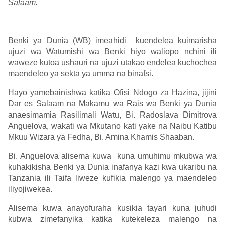
Salaam.
Benki ya Dunia (WB) imeahidi kuendelea kuimarisha
ujuzi wa Watumishi wa Benki hiyo waliopo nchini ili
waweze kutoa ushauri na ujuzi utakao endelea kuchochea
maendeleo ya sekta ya umma na binafsi.
Hayo yamebainishwa katika Ofisi Ndogo za Hazina, jijini
Dar es Salaam na Makamu wa Rais wa Benki ya Dunia
anaesimamia Rasilimali Watu, Bi. Radoslava Dimitrova
Anguelova, wakati wa Mkutano kati yake na Naibu Katibu
Mkuu Wizara ya Fedha, Bi. Amina Khamis Shaaban.
Bi. Anguelova alisema kuwa kuna umuhimu mkubwa wa
kuhakikisha Benki ya Dunia inafanya kazi kwa ukaribu na
Tanzania ili Taifa liweze kufikia malengo ya maendeleo
iliyojiwekea.
Alisema kuwa anayofuraha kusikia tayari kuna juhudi
kubwa zimefanyika katika kutekeleza malengo na